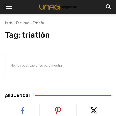
Inicio
Etiquetas
Triatlón
Tag:
triatlón
No hay publicaciones para mostrar
¡SÍGUENOS!