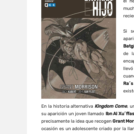
el h
much
reci
Si s
apar
Batgi
de l
enca
llev
cuan
Ra´s
exist
En la historia alternativa
Kingdom Come
, u
su aparición un joven llamado
Ibn Al Xu´ffa
precisamente la idea que recogen
Grant Mor
ocasión es un adolescente criado por la ll