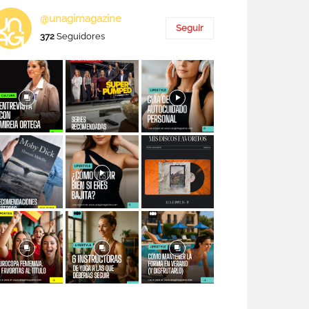
@unagimagazine
Seguir
372
Seguidores