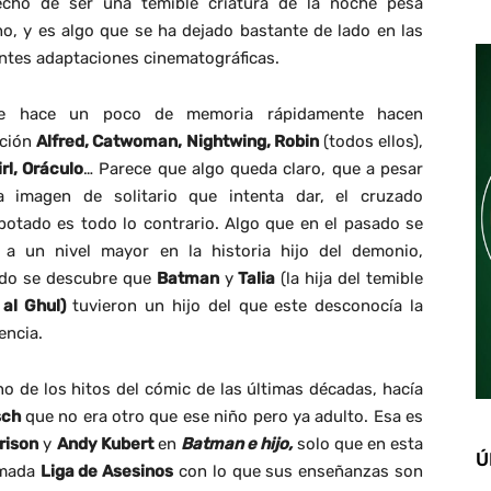
echo de ser una temible criatura de la noche pesa
o, y es algo que se ha dejado bastante de lado en las
entes adaptaciones cinematográficas.
e hace un poco de memoria rápidamente hacen
ición
Alfred, Catwoman, Nightwing, Robin
(todos ellos),
rl, Oráculo
… Parece que algo queda claro, que a pesar
a imagen de solitario que intenta dar, el cruzado
potado es todo lo contrario. Algo que en el pasado se
ó a un nivel mayor en la historia hijo del demonio,
do se descubre que
Batman
y
Talia
(la hija del temible
 al Ghul)
tuvieron un hijo del que este desconocía la
encia.
no de los hitos del cómic de las últimas décadas, hacía
sch
que no era otro que ese niño pero ya adulto. Esa es
rison
y
Andy Kubert
en
Batman e hijo,
solo que en esta
Ú
amada
Liga de Asesinos
con lo que sus enseñanzas son