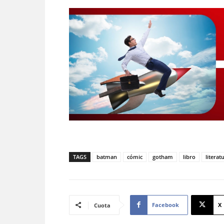
TAGS
batman
cómic
gotham
libro
literat
Facebook
X
Cuota