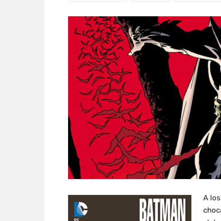
A lo
choca