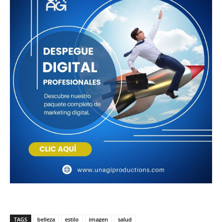
TAGS
belleza
estilo
imagen
salud