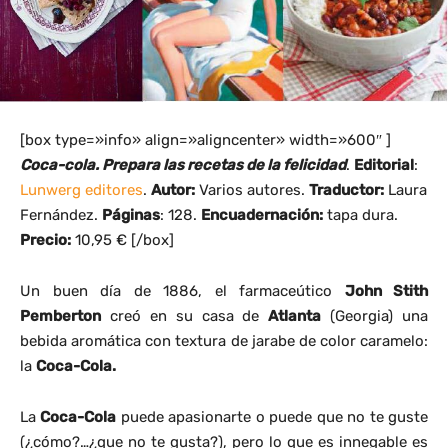
[box type=»info» align=»aligncenter» width=»600″ ]
Coca-cola. Prepara las recetas de la felicidad
.
Editorial
:
Lunwerg editores
.
Autor:
Varios autores.
Traductor:
Laura
Fernández.
Páginas
: 128.
Encuadernación:
tapa dura.
Precio:
10,95 € [/box]
Un buen día de 1886, el farmaceútico
John Stith
Pemberton
creó en su casa de
Atlanta
(Georgia) una
bebida aromática con textura de jarabe de color caramelo:
la
Coca-Cola.
La
Coca-Cola
puede apasionarte o puede que no te guste
(¿cómo?…¿que no te gusta?), pero lo que es innegable es