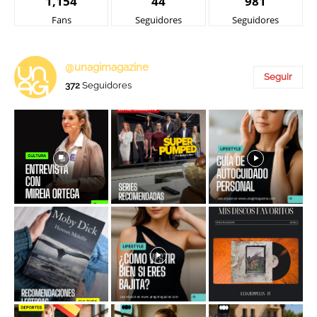
1,154
44
981
Fans
Seguidores
Seguidores
@unagimagazine
Seguir
372
Seguidores