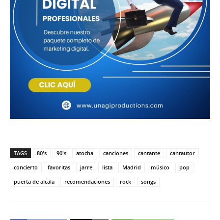
TAGS
80's
90's
atocha
canciones
cantante
cantautor
concierto
favoritas
jarre
lista
Madrid
músico
pop
puerta de alcala
recomendaciones
rock
songs