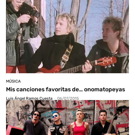
MÚSICA
Mis canciones favoritas de… onomatopeyas
Luis Ángel Ramos Cuesta
-
06/07/2015