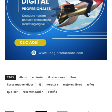
TAGS
album
editorial
ilustraciones
libro
libros mas vendidos
lij
literatura
mejores libros
niños
que leer
recomendación
reseña