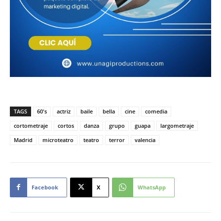
TAGS
60's
actriz
baile
bella
cine
comedia
cortometraje
cortos
danza
grupo
guapa
largometraje
Madrid
microteatro
teatro
terror
valencia
Facebook
X
WhatsApp