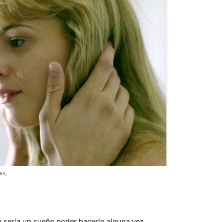
s»,
 y sería un sueño poder hacerlo alguna vez.