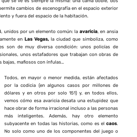
n que se ve es siempre la misma: una cama doble, dos
ermite cambios de escenografía en el espacio exterior
ento y fuera del espacio de la habitación.
4, unidos por un elemento común: la
avaricia
, en ansia
isamente en
Las Vegas,
la ciudad que simboliza, como
jes son de muy diversa condición: unos policías de
sionales, unos estafadores que trabajan con obras de
s bajas, mafiosos con ínfulas…
Todos, en mayor o menor medida, están afectados
por la codicia (en algunos casos por millones de
dólares y en otros por solo 151) y, en todos ellos,
vemos cómo esa avaricia desata una estupidez que
hace obrar de forma irracional incluso a las personas
más inteligentes. Además, hay otro elemento
subyacente en todas las historias, como es el
caos
.
No solo como uno de los componentes del juego o