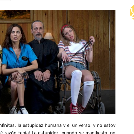
initas: la estupidez humana y el universo; y no estoy
ué razón tenía! La estupidez, cuando se manifiesta, no