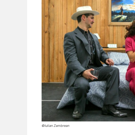
©Iulian Zambrean