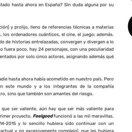
entado hasta ahora en España? Sin duda alguna por su
ión) y prolijo, lleno de referencias técnicas a materias
s, los ordenadores cuánticos, el cine, el juego; además,
o de historias entrelazadas, convergen y divergen a lo
llo fuera poco, hay 24 personajes, con una peculiaridad
esentados por solo cinco actores, asignando además qué
nadie hasta ahora había acometido en nuestro país. Pero
en este mundo y a los integrantes de la compañía
atro, sino que también son amantes del riesgo.
 que ser valiente, aún hay que ser más valiente para
primer proyecto,
Feelgood
funcionó a las mil maravillas,
014-2015 y lo sencillo hubiera sido continuar con un
 actual y no excesivamente complejo), que les hubiera