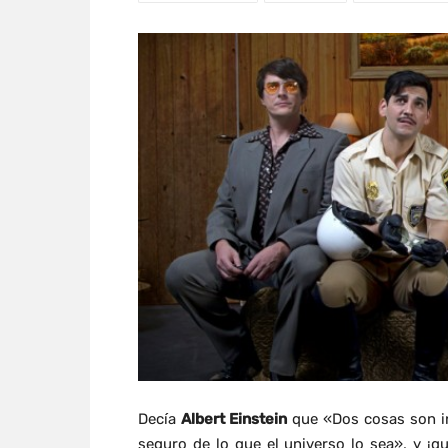
Decía
Albert Einstein
que «Dos cosas son inf
seguro de lo que el universo lo sea», y ¡q