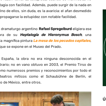
agia con facilidad. Además, puede surgir de la nada en
o de ellos, sin duda, es la avaricia: el afan desmedido
 propagarse la estupidez con notable facilidad.
r y dramaturgo argentino
Rafael Spregelburd
eligiera ese
obra de su
H
eptalogía de Hieronymus Bosch
, una
 la magnífica pintura
La mesa de los pecados capitales
,
que se expone en el Museo del Prado.
España, la obra no era ninguna desconocida en el
ntrario; no en vano obtuvo en 2003, el Premio Tirso de
 como numerosos premios y reconocimientos por todo el
teatros míticos como el Schaubühne de Berlín, el
o de México, entre otros.
Ú