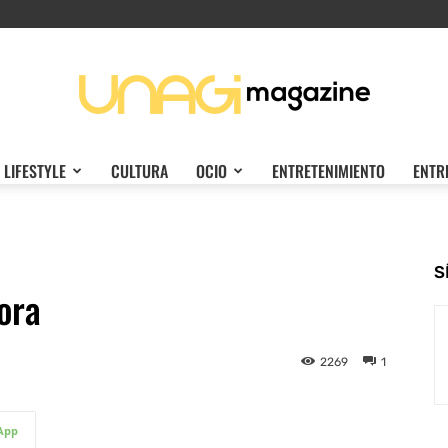
LIFESTYLE
CULTURA
OCIO
ENTRETENIMIENTO
ENTR
Unagi
S
ora
Magazine
2269
1
App