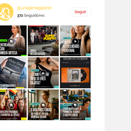
@unagimagazine
Seguir
372
Seguidores