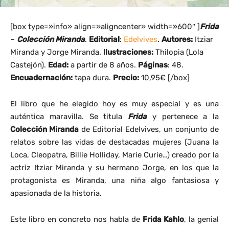
[box type=»info» align=»aligncenter» width=»600″ ]
Frida
–
Colección Miranda
.
Editorial
:
Edelvives
.
Autores:
Itziar
Miranda y Jorge Miranda.
Ilustraciones:
Thilopia (Lola
Castejón).
Edad:
a partir de 8 años.
Páginas
: 48.
Encuadernación:
tapa dura.
Precio:
10,95€ [/box]
El libro que he elegido hoy es muy especial y es una
auténtica maravilla. Se titula
Frida
y pertenece a la
Colección Miranda
de Editorial Edelvives, un conjunto de
relatos sobre las vidas de destacadas mujeres (Juana la
Loca, Cleopatra, Billie Holliday, Marie Curie…) creado por la
actriz Itziar Miranda y su hermano Jorge, en los que la
protagonista es Miranda, una niña algo fantasiosa y
apasionada de la historia.
Este libro en concreto nos habla de
Frida Kahlo
, la genial