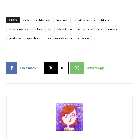
TAGS
arte
editorial
historia
ilustraciones
libro
libros mas vendidos
lij
literatura
mejores libros
niños
pintura
que leer
recomendación
reseña
Facebook
X
WhatsApp