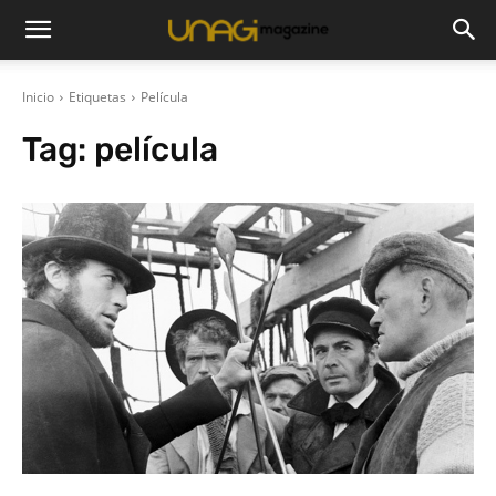
Inicio
Etiquetas
Película
Tag:
película