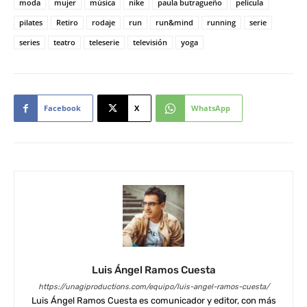
moda
mujer
música
nike
paula butragueño
película
pilates
Retiro
rodaje
run
run&mind
running
serie
series
teatro
teleserie
televisión
yoga
Facebook
X
WhatsApp
Luis Ángel Ramos Cuesta
https://unagiproductions.com/equipo/luis-angel-ramos-cuesta/
Luis Ángel Ramos Cuesta es comunicador y editor, con más