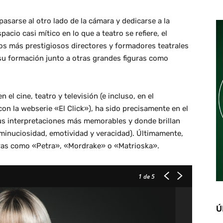
asarse al otro lado de la cámara y dedicarse a la
pacio casi mítico en lo que a teatro se refiere, el
os más prestigiosos directores y formadores teatrales
su formación junto a otras grandes figuras como
 el cine, teatro y televisión (e incluso, en el
on la webserie «El Click»), ha sido precisamente en el
us interpretaciones más memorables y donde brillan
 (minuciosidad, emotividad y veracidad). Últimamente,
bras como «Petra», «Mordrake» o «Matrioska».
1
de 5
Ú