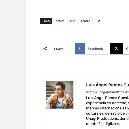
TAGS
actriz
cine
teatro
TV
Facebook
X
Cuota
Luis Ángel Ramos C
https://unagiproductions.c
Luis Ángel Ramos Cuesta
experiencia en derecho, 
marcas internacionales y
culturales, de estilo de 
Unagi Productions, donde
mentorías digitales.