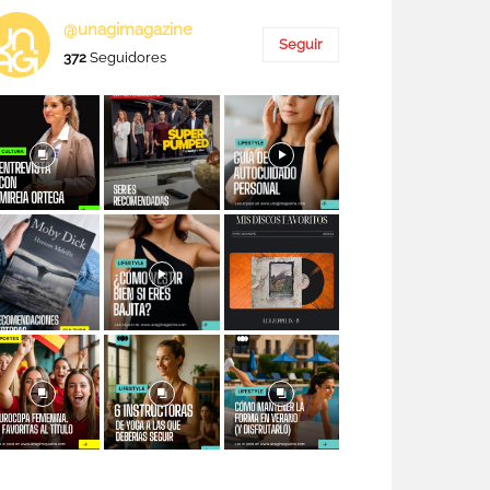
@unagimagazine
Seguir
372
Seguidores