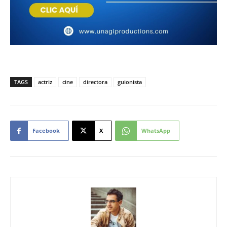
TAGS
actriz
cine
directora
guionista
Facebook
X
WhatsApp